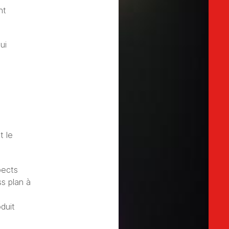
nt
ui
s
t le
pects
s plan à
duit