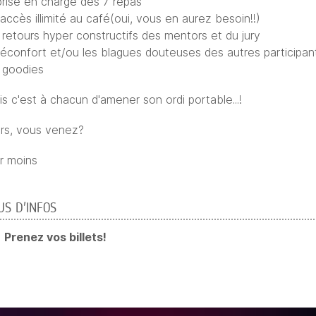
prise en charge des 7 repas
accès illimité au café(oui, vous en aurez besoin!!)
 retours hyper constructifs des mentors et du jury
réconfort et/ou les blagues douteuses des autres participan
s goodies
s c'est à chacun d'amener son ordi portable...!
ors, vous venez?
ir moins
US D'INFOS
Prenez vos billets!