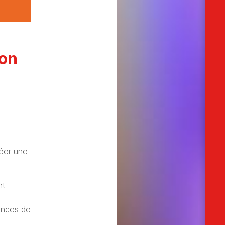
ion
éer une
nt
ences de