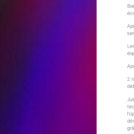
Bi
éco
Apr
ser
Les
éq
Apr
2 n
dé
Jus
te
l'o
dév
gr