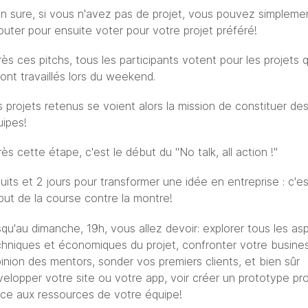
en sure, si vous n'avez pas de projet, vous pouvez simpleme
uter pour ensuite voter pour votre projet préféré!
ès ces pitchs, tous les participants votent pour les projets q
ont travaillés lors du weekend.
 projets retenus se voient alors la mission de constituer de
uipes!
ès cette étape, c'est le début du "No talk, all action !"
uits et 2 jours pour transformer une idée en entreprise : c'es
but de la course contre la montre!
qu'au dimanche, 19h, vous allez devoir: explorer tous les as
chniques et économiques du projet, confronter votre busines
pinion des mentors, sonder vos premiers clients, et bien sûr
elopper votre site ou votre app, voir créer un prototype pro
âce aux ressources de votre équipe!