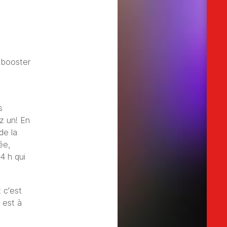
s booster
s
z un! En
de la
ée,
4 h qui
 c'est
 est à