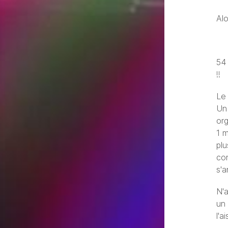
Al
54 
!!
Le
Un
org
1 
plu
con
s'
N'a
un 
l'a