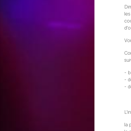
Dim
le
coc
d'o
Vou
Co
sui
- b
- 
- d
L'i
la 