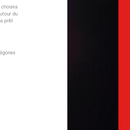
 choisira
utour du
as prêt
égories