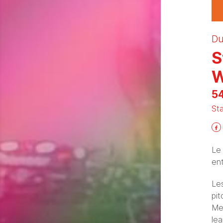
Du
S
W
54
St
Le
ent
Le
pit
Me
lea