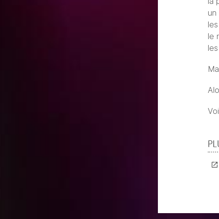
la 
un 
les
le 
le
Mai
Al
Vo
PL