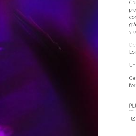
Co
pro
co
grâ
y c
Des
Loi
Un 
Cet
l'o
PL