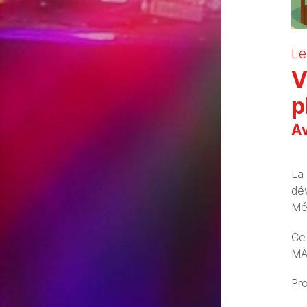
Le
V
p
Av
La 
dé
Mét
Ce
MA
Pr