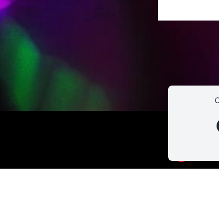
C
49 boulevard 
37000 Tours
02 47 22 49 7