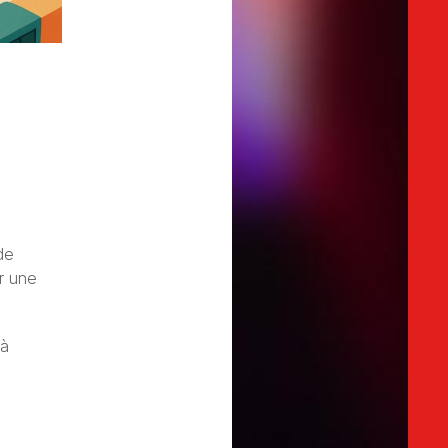
de
r une
 à