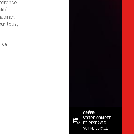
férence
ité :
aginer,
our tous,
l de
CRÉER
VOTRE COMPTE
ET RÉSERVER
VOTRE ESPACE