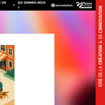
E UN
QUI SOMMES-NOUS
?
L'INNOVATION
& DE
CRÉATION
DE LA
CITÉ