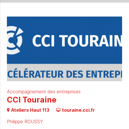
Accompagnement des entreprises
CCI Touraine
Ateliers Haut 113
touraine.cci.fr
Philippe ROUSSY