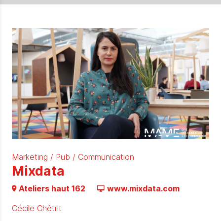
Marketing / Pub / Communication
Mixdata
Ateliers haut 162
www.mixdata.com
Cécile Chétrit