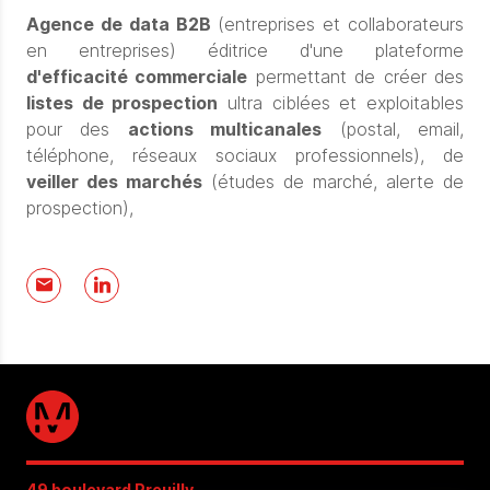
Agence de data B2B
(entreprises et collaborateurs
en entreprises) éditrice d'une plateforme
d'efficacité commerciale
permettant de créer des
listes de prospection
ultra ciblées et exploitables
pour des
actions multicanales
(postal, email,
téléphone, réseaux sociaux professionnels), de
veiller des marchés
(études de marché, alerte de
prospection),
49 boulevard Preuilly