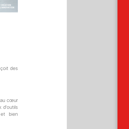
çoit des
au cœur
d'outils
et bien