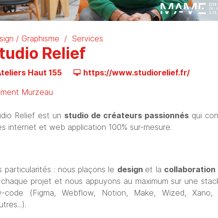
sign / Graphisme
Services
tudio Relief
teliers Haut 155
https://www.studiorelief.fr/
ément Murzeau
udio Relief est un
studio de créateurs passionnés
qui con
es internet et web application 100% sur-mesure.
 particularités : nous plaçons le
design
et la
collaboration
 chaque projet et nous appuyons au maximum sur une stack 
w-code (Figma, Webflow, Notion, Make, Wized, Xano, 
utres...).