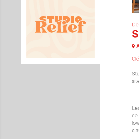
De
S
A
Cl
St
sit
Les
de
lo
d'a