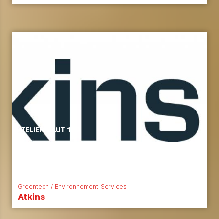
ATELIER HAUT 159
Greentech / Environnement
Services
Atkins