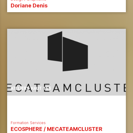
Doriane Denis
ATELIERS HAUT 153
Formation
Services
ECOSPHERE / MECATEAMCLUSTER